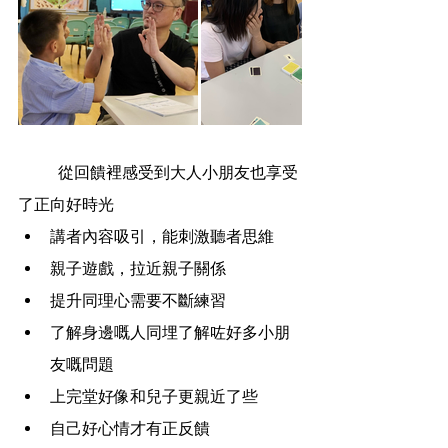
	從回饋裡感受到大人小朋友也享受
了正向好時光
講者內容吸引，能刺激聽者思維
親子遊戲，拉近親子關係
提升同理心需要不斷練習
了解身邊嘅人同埋了解咗好多小朋
友嘅問題
上完堂好像和兒子更親近了些
自己好心情才有正反饋