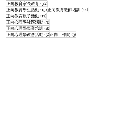
30 篇文章
正向教育家長教育
(30)
15 篇文章
14 篇文章
正向教育學生活動
(15)
正向教育教師培訓
(14)
11 篇文章
一筆過家長教育津貼｜特
家長學生好精神
正向教育親子活動
(11)
9 篇文章
正向心理學社區活動
(9)
殊學校正向教育家長及親
貼 | 正向教育
8 篇文章
正向心理學專業培訓
(8)
子課程@天保民學校
座（三節）｜成
5 篇文章
3 篇文章
正向心理學教會活動
(5)
正向工作間
(3)
子工作坊@保良
學