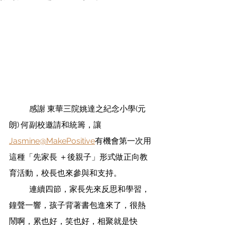
	感謝 東華三院姚達之紀念小學(元
朗) 何副校邀請和統籌，讓 
Jasmine@MakePositive
有機會
第一次用
這種「先家長 ＋後親子」形式做正向教
育活動，
校長也來參與和支持。
	連續四節，家長先來反思和學習，
鐘聲一響，孩子背著書包進來了，很熱
鬧啊，累也好，笑也好，相聚就是快