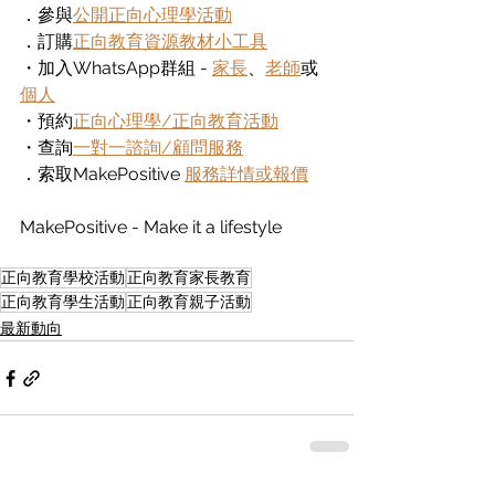
．參與
公開正向心理學活動
．訂購
正向教育資源教材小工具
・加入WhatsApp群組 - 
家長
、
老師
或
個人
・預約
正向心理學/正向教育活動
・查詢
一對一諮詢/顧問服務
．索取MakePositive 
服務詳情或報價
MakePositive - Make it a lifestyle
正向教育學校活動
正向教育家長教育
正向教育學生活動
正向教育親子活動
最新動向