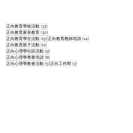
33 篇文章
正向教育學校活動
(33)
30 篇文章
正向教育家長教育
(30)
15 篇文章
14 篇文章
正向教育學生活動
(15)
正向教育教師培訓
(14)
11 篇文章
正向教育｜升中放榜日：
正向教育達人｜
正向教育親子活動
(11)
9 篇文章
正向心理學社區活動
(9)
四樣比文件更重要的放榜
觀性格可後天培
8 篇文章
正向心理學專業培訓
(8)
心理準備
心舉動 令學生變
5 篇文章
3 篇文章
正向心理學教會活動
(5)
正向工作間
(3)