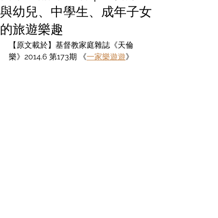
與幼兒、中學生、成年子女
的旅遊樂趣
【原文載於】基督教家庭雜誌《天倫
樂》
2014.6 第173期 《
一家樂遊遊
》