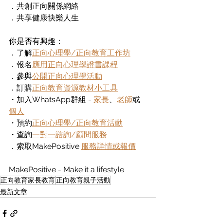
．共創正向關係網絡
．共享健康快樂人生
你是否有興趣：
．了解
正向心理學/正向教育工作坊
．報名
應用正向心理學證書課程
．參與
公開正向心理學活動
．訂購
正向教育資源教材小工具
・加入WhatsApp群組 - 
家長
、
老師
或
個人
・預約
正向心理學/正向教育活動
・查詢
一對一諮詢/顧問服務
．索取MakePositive 
服務詳情或報價
MakePositive - Make it a lifestyle
正向教育家長教育
正向教育親子活動
最新文章