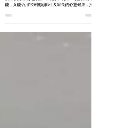
在人工智能（AI）高速發展的時代，教育界面臨著前
所未有的機遇與挑戰。學校除了利用 AI 提升教學效
能，又能否用它來關顧師生及家長的心靈健康，推
動正向校園文化？ 日前，Jasmine@MakePositive
榮幸獲得中華基督教會全完第二小學的邀請，為全
體教師舉辦了一場非常切合時下需要的教師培訓工
作坊 —— 「3小時學用AI推行正向教育」！在 3 小時
內，Jasmine 結合理論與即場實踐，老師們積極參
與，動手探索如何將創新的 AI 科技與正向心理學
（Positive Psychology）彈性結合，有效提升全校
師生及家長的幸福感（Wellbeing）。