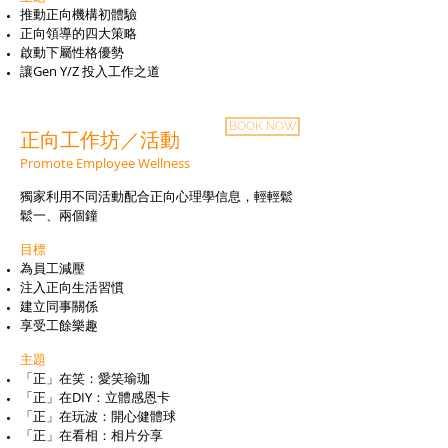
推動正向機構初體驗
正向領導的四大策略
啟動下屬性格優勢
讓Gen Y/Z 投入工作之道
BOOK NOW
正向工作坊／活動
Promote Employee Wellness
獨家利用不同活動配合正向心理學信息，輕輕鬆
鬆一、兩個鐘
目標
為員工減壓
注入正向生活習慣
建立同事關係
享受工餘樂趣
主題
「正」在笑：愛笑瑜珈
「正」在DIY：立體感恩卡
「正」在玩波：開心健體球
「正」在看相：相片分享