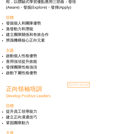
程，以體驗式學習優點應用三部曲：發現
(Aware)・發掘(Explore)・發揮(Apply)
目標
發掘個人和團隊優勢
激發動力和潛能
建立團隊關係和有效合作
辨識機構核心正向元素
主題
啟動個人性格優勢
善用強項提升效能
發揮團隊性格強項
啟動下屬性格
優勢
BOOK NOW
正向領袖培訓
Develop Positive Leaders
目標
提升員工領導能力
建立正向溝通技巧
鞏固團隊動力
主題