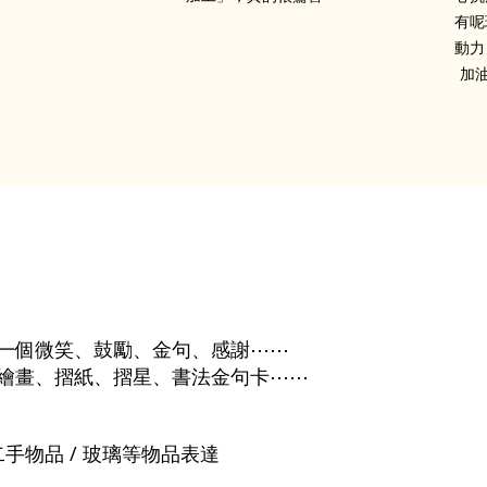
有呢
動力
加
一個微笑、鼓勵、金句、感謝⋯⋯
繪畫、摺紙、摺星、書法金句卡⋯⋯
/ 二手物品 / 玻璃等物品表達