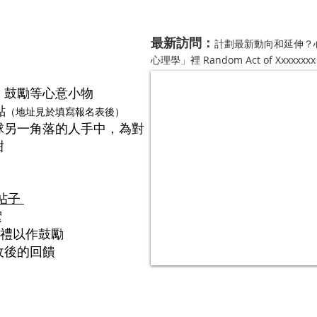
​最新訪問：
計劃最新動向和延伸？
心理學」裡 Random Act of Xx
、鼓勵等心意小物
點
（地址見於填寫報名表後）
球另一角落的人手中，為對
甜
 帖子
絮
美回禮以作鼓勵
收後的回饋