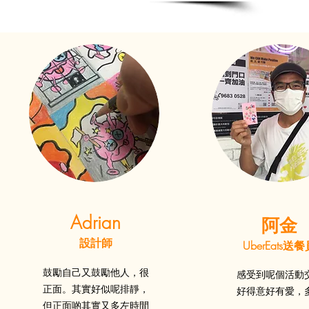
Adrian
阿金
設計師
UberEats送
鼓勵自己又鼓勵他人，很
感受到呢個活動
正面。其實好似呢排靜，
好得意好有愛，
但正面啲其實又多左時間