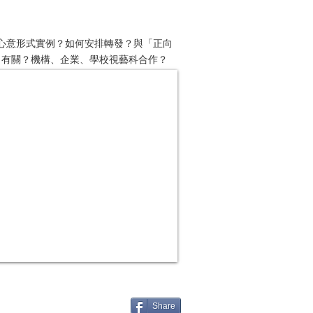
心意形式實例？如何安排轉發？與「正向
xxxxxx 有關？機構、企業、學校視藝科合作？
Share