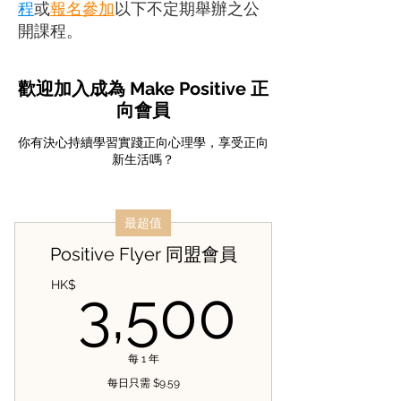
程
或
報名參加
以下不定期舉辦之公
開課程。
歡迎加入成為 Make Positive 正
向會員
你有決心持續學習實踐正向心理學，享受正向
新生活嗎？
最超值
Positive Flyer 同盟會員
3,50
HK$
3,500
每 1 年
每日只需 $9.59