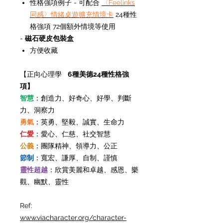
性格強項例子 - 可配合
〈Feelinks
同感〉情緒桌遊擴充情境卡
24種性
格強項 72個額外情境等使用
-
磁石硬皮包裝盒
方便收藏
【正向心理學
6種美德24種性格強
項】
智慧
：創造力、好奇心、好學、判斷
力、洞察力
勇氣
：英勇、堅毅、誠實、生命力
仁愛
：愛心、仁慈、社交智慧
公義
：團隊精神、領導力、公正
節制
：寬宏、謙厚、自制、謹慎
靈性超越
：欣賞美麗和卓越、感恩、樂
觀、幽默、靈性
Ref:
www.viacharacter.org/character-