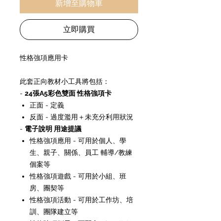
新增至購物車
立即購買
性格強項應用卡
此套正向教材小工具將包括：
-
24張A5彩色雙面 性格強項卡
正面 - 定義
反面 - 過度濫用＋未充分利用狀況
-
電子說明 用途提議
性格強項應用 - 可用於個人、學
生、親子、關係、員工 輔導/教練
個案等
性格強項遊戲 - 可用於小組、班
房、團契等
性格強項活動 - 可用於工作坊、培
訓、團隊建立等