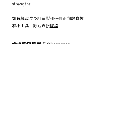
strengths
如有興趣度身訂造製作任何正向教育教
材小工具，歡迎直接
聯絡
性格強項應用卡 Character
Strengths cards
- 自家活動工具卡．公諸同好 -
付款方式
你也希望幫助參加者、受助對象、學
生、團隊等
除PayPal外，可按「結算」後選擇任
不止於知道自己及他人的性格強項，
何一種方便你的付款方式：
更懂得善用個人突顯優勢？
轉數快 FPS
銀行轉賬
全港獨家，中英對照，根據正向心理學
劃線支票
相關產品 Related
VIA Classification of 24 Character
PayMe
Strengths and 6 Virtues，增添理解定
Product
支付寶 Alipay -
新增！
義，提醒平衡善用
海外運費：可選順豐到付，可寄港澳
台、內地及國際（會按地區之後再確認
臨床正向心理學研究證實，