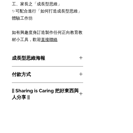
工、家長之「成長型思維」
✨可配合進行「如何打造成長型思維」
體驗工作坊
如有興趣度身訂造製作任何正向教育教
材小工具，歡迎
直接聯絡
成長型思維海報
🧠成長型思維海報🧠
付款方式
**視覺提示 打造大腦**
一套六款，中英對照，全港獨家
除PayPal外，可按「結算」後選擇任
規 格：A3 薄卡 | 180/套（共六款）
|| Sharing is Caring 把好東西與
何一種方便你的付款方式：
------------------------------------
人分享 ||
轉數快 FPS
視覺提示 打造大腦
銀行轉賬
歡迎贊助這些 正向教育教材小工具，
劃線支票
透過 Make Positive 到基層學校 或 機
PayMe
構 做活動時，送到有興趣 實踐正向的
支付寶 Alipay -
新增！
參加者手上。
海外運費：可選順豐到付，可寄港澳