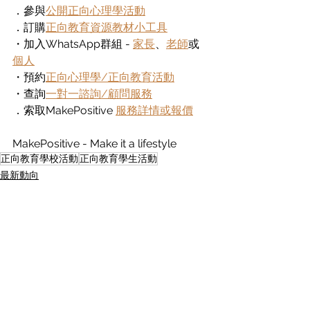
．參與
公開正向心理學活動
．訂購
正向教育資源教材小工具
・加入WhatsApp群組 - 
家長
、
老師
或
個人
・預約
正向心理學/正向教育活動
・查詢
一對一諮詢/顧問服務
．索取MakePositive 
服務詳情或報價
MakePositive - Make it a lifestyle
正向教育學校活動
正向教育學生活動
最新動向
查看全部
最新文章