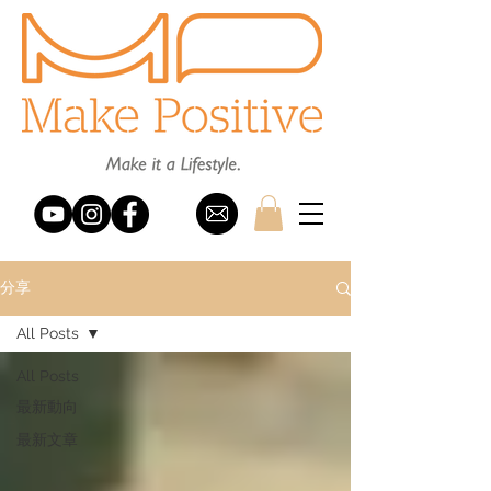
分享
All Posts
All Posts
最新動向
最新文章