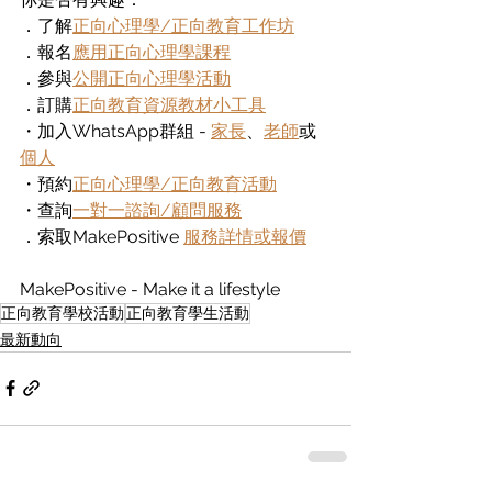
．了解
正向心理學/正向教育工作坊
．報名
應用正向心理學課程
．參與
公開正向心理學活動
．訂購
正向教育資源教材小工具
・加入WhatsApp群組 - 
家長
、
老師
或
個人
・預約
正向心理學/正向教育活動
・查詢
一對一諮詢/顧問服務
．索取MakePositive 
服務詳情或報價
MakePositive - Make it a lifestyle
正向教育學校活動
正向教育學生活動
最新動向