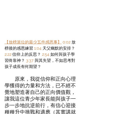
【放榜派位的最少五件感恩事】
0:02
 放
榜後的感恩練習 
1:04
 天父幽默的安排？ 
2:22
 信仰上的反思？ 
2:54
 如何與孩子學
習倚靠神？ 
3:37
 與其失望，不如思考對
孩子成長有何期望？
	原來，我從信仰和正向心理
學獲得的力量和方法，已不經不
覺地塑造著自己的正向價值觀，
讓我這位青少年家長能與孩子一
步一步地抗逆前行，有信心迎接
種種升中挑戰和適應（其實講就