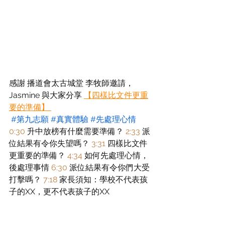
感謝 播道會太古城堂 李牧師邀請，
Jasmine 與大家分享 
【四樣比文件更重
要的準備】
#第九志願
#真實體驗
#先處理心情
0:30
 升中放榜有什麼需要準備？ 
2:33
 派
位結果有令你失望嗎？ 
3:31
 四樣比文件
更重要的準備？ 
4:34
 如何先處理心情，
後處理事情 
6:30
 派位結果有令你們大受
打擊嗎？ 
7:18
 家長須知：學校不代表孩
子的XX，更不代表孩子的XX