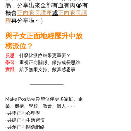
易，分享出來全部有血有肉
😭有
機會
正向家長講座
或
正向家長課
程
再分享啦～）
與子女正面地經歷升中放
榜派位？
反思
：什麼比派位結果更重要？
學習
：重視正向關係、保持成長思維
實踐
：給予無限支持、數算感恩事
Make Positive 期望伙伴更多家庭、企
業、機構、學校、教會、個人⋯⋯
· 共學正向心理學
· 共建正向生活習慣
· 共創正向關係網絡