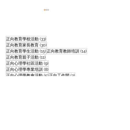
33 篇文章
正向教育學校活動
(33)
30 篇文章
正向教育家長教育
(30)
15 篇文章
14 篇文章
正向教育學生活動
(15)
正向教育教師培訓
(14)
11 篇文章
正向教育教會家長工作坊
正向教育｜家長
正向教育親子活動
(11)
9 篇文章
正向心理學社區活動
(9)
（4節）@北角衛理堂
子以正向心態迎
8 篇文章
正向心理學專業培訓
(8)
節情緒 正面溝通
5 篇文章
3 篇文章
正向心理學教會活動
(5)
正向工作間
(3)