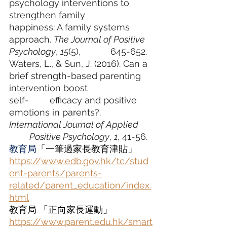
psychology interventions to 
strengthen family 			
happiness: A family systems 
approach. 
The Journal of Positive 
Psychology
, 
15
(5), 		645-652. 
Waters, L., & Sun, J. (2016). Can a 
brief strength-based parenting 
intervention boost 		
self-	efficacy and positive 
emotions in parents?. 
International Journal of Applied 	
	Positive Psychology
, 
1
, 41-56.
教育局
「一筆過家長教育津貼」
https://www.edb.gov.hk/tc/stud
ent-parents/parents-
related/parent_education/index.
html
教育局 「正向家長運動」
https://www.parent.edu.hk/smart