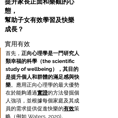
提升家長正面和樂觀的心
態，
幫助子女有效學習及快樂
成長？
實用有效
首先，
正向心理學是一門研究人
類幸福的科學（the scientific 
study of wellbeing），其目的
是提升個人和群體的滿足感與快
樂
。應用正向心理學的最大優勢
在於能夠通過
實證
的方法發掘個
人強項，並根據每個家庭及其成
員的需求提供促進快樂的
有效
策
略（例如 Waters, 2020)。