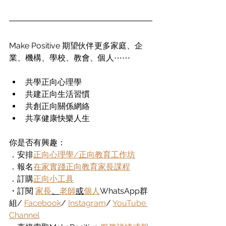
Make Positive 期望伙伴更多家庭、企
業、機構、學校、教會、個人⋯⋯
共學正向心理學
共建正向生活習慣
共創正向關係網絡
共享健康快樂人生
你是否有興趣：
．安排
正向心理學/正向教育工作坊
．報名
在家實踐正向教育家長課程
．訂購
正向小工具
・訂閱
家長
、
老師
或
個人
WhatsApp群
組
/ 
Facebook
/ 
Instagram
/ 
YouTube 
Channel