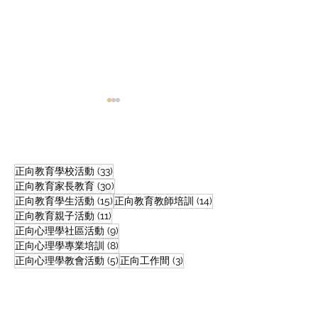
33 篇文章
正向教育學校活動
(33)
30 篇文章
正向教育家長教育
(30)
15 篇文章
14 篇文章
正向教育學生活動
(15)
正向教育教師培訓
(14)
11 篇文章
正向教育｜升中放榜日：
正向教育達人｜
正向教育親子活動
(11)
9 篇文章
正向心理學社區活動
(9)
四樣比文件更重要的放榜
觀性格可後天培
8 篇文章
正向心理學專業培訓
(8)
心理準備
心舉動 令學生變
5 篇文章
3 篇文章
正向心理學教會活動
(5)
正向工作間
(3)